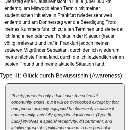
Dienstag eine Klausureinsicht in Halle (über 300 km 
entfernt), am Mittwoch einen Termin mit meiner 
studentischen Initiative in Frankfurt (wieder sehr weit 
entfernt) und am Donnerstag war die Beerdigung.
Trotz 
meines Kummers fuhr ich zu allen Terminen und siehe da: 
Ich fand einen oder zwei Punkte in der Klausur (heute 
völlig irrelevant) und traf in Frankfurt jedoch meinen 
späteren Mitgründer Sebastian, durch den ich wiederum 
meine nächste Firma fand, durch die ich letztendlich einen 
besten Freund und meine aktuelle Situation fand.
Type III: Glück durch Bewusstsein (Awareness)
"[Luck] presents only a faint clue, the potential 
opportunity exists, but it will be overlooked except by that 
one person uniquely equipped to observe it, visualize it 
conceptually, and fully grasp its significance. [Type III 
Luck] involves a special receptivity, discernment, and 
intuitive grasp of significance unique to one particular 