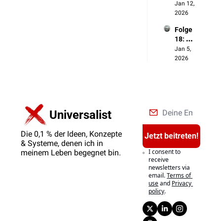
Jahres
Jan 12, 
rückbli
2026
ck 
Folge 
2025
18: 
Produk
Jan 5, 
tivität
2026
Universalist
Die 0,1 % der Ideen, Konzepte 
Jetzt beitreten!
& Systeme, denen ich in 
I consent to 
meinem Leben begegnet bin.
receive 
newsletters via 
email.
Terms of 
use
and
Privacy 
policy
.