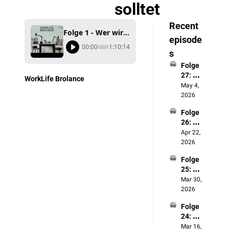
solltet
Recent 
Folge 1 - Wer wir sind & warum ihr genau diesen Podcast hören solltet
episode
00:00
1:10:14
s
Folge 
27: 
WorkLife Brolance
Politik
May 4, 
verdro
2026
ssenhe
Folge 
it
26: 
Was 
Apr 22, 
wir 
2026
unsere
Folge 
m 20-
25: 🪄
jährige
Harry 
Mar 30, 
n Ich 
Potter 
2026
raten
Spezia
Folge 
l (mit 
24: 
Niklas)
Social
Mar 16, 