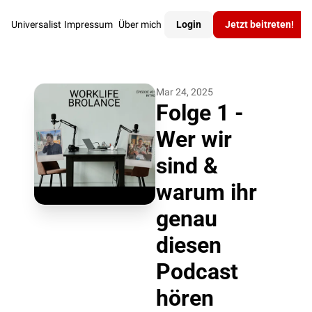
Universalist
Impressum
Über mich
Login
Jetzt beitreten!
Mar 24, 2025
Folge 1 - 
Wer wir 
sind & 
warum ihr 
genau 
diesen 
Podcast 
hören 