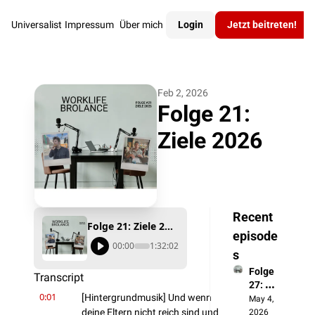
Universalist
Impressum
Über mich
Login
Jetzt beitreten!
Feb 2, 2026
Folge 21: 
Ziele 2026
Recent 
Folge 21: Ziele 2026
episode
00:00
1:32:02
s
Folge 
Transcript
27: 
0:01
[Hintergrundmusik] Und wenn 
Politik
May 4, 
verdro
deine Eltern nicht reich sind und 
2026