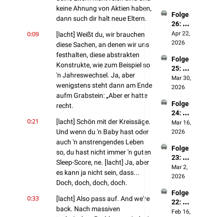
ssenhe
keine Ahnung von Aktien haben, 
Folge 
it
dann such dir halt neue Eltern.
26: 
Was 
0:09
Apr 22, 
[lacht] Weißt du, wir brauchen 
wir 
2026
diese Sachen, an denen wir uns 
unsere
festhalten, diese abstrakten 
Folge 
m 20-
Konstrukte, wie zum Beispiel so 
25: 🪄
jährige
'n Jahreswechsel. Ja, aber 
Harry 
Mar 30, 
n Ich 
wenigstens steht dann am Ende 
Potter 
2026
raten
aufm Grabstein: „Aber er hatte 
Spezia
Folge 
l (mit 
recht.
24: 
Niklas)
0:21
[lacht] Schön mit der Kreissäge. 
Social
Mar 16, 
Media 
Und wenn du 'n Baby hast oder 
2026
& 
auch 'n anstrengendes Leben 
Folge 
Influen
so, du hast nicht immer 'n guten 
23: 🎧 
cer
Sleep-Score, ne. [lacht] Ja, aber 
Status
Mar 2, 
es kann ja nicht sein, dass... 
symbol
2026
Doch, doch, doch, doch.
e, 
Folge 
Männe
0:33
[lacht] Also pass auf. And we're 
22: 
rspielz
back. Nach massiven 
Was 
Feb 16, 
eug & 