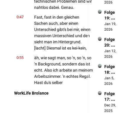
technischen Problemen sind wir 
wir 
2026
warum 
nahtlos dabei. Genau.
heute 
wir 
Folge 
anders 
darauf 
0:47
Fast, fast in den gleichen 
19: 
sehen
abfahr
Sachen auch, aber einen 
Künstli
Jan 19, 
…
en
che 
Unterschied gibt's bei mir, einen 
2026
Intellig
massiven Unterschied und den 
Folge 
enz
sieht man im Hintergrund. 
20: 
[lacht] Diesmal ist es kei-kein,
Jahres
Jan 12, 
rückbli
2026
0:55
äh, wie sagt man, so 'n, so 'n, so 
ck 
'n Background, sondern das ist 
Folge 
2025
echt. Also ich arbeite an meinem 
18: 
Arbeitszimmer. 'n echtes Regal. 
Produk
Jan 5, 
Hast du's selber 
tivität
2026
zusammengebaut? Nein, meine 
WorkLife Brolance
Folge 
Frau. [lacht] Sehr gut. Sehr gut.
17: 
1:08
Hatt ich nicht anders erwartet. 
Hobby
Dec 29, 
Ja, wir haben quasi nach 
2025
technischen Problemen, jetzt, 
äh, setzen wir die Aufnahme 
fort, zwei Wochen später.