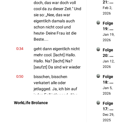
21: 
doch, das war doch voll 
sehen
Ziele 
Feb 2, 
…
cool da zu dieser Zeit." Und 
2026
2026
sie so: „Nee, das war 
eigentlich damals auch 
Folge 
schon nicht cool und 
19: 
heute- Deine Frau ist die 
Künstli
Jan 19, 
Beste....
che 
2026
Intellig
0:34
geht dann eigentlich nicht 
Folge 
enz
mehr cool. [lacht] Hallo. 
20: 
Hallo. Na? [lacht] Na? 
Jahres
Jan 12, 
rückbli
[seufzt] Da sind wir wieder
2026
ck 
0:50
bisschen, bisschen 
Folge 
2025
18: 
verkatert alle oder 
Produk
Jan 5, 
jetlagged. Ja, ich bin auf 
tivität
2026
jeden Fall jetlagged. Also 
ich bin halb zwei, glaub ich, 
WorkLife Brolance
Folge 
eingepennt irgendwann
17: 
Hobby
Dec 29, 
1:01
und dann hat mich 
2025
tatsächlich der Wecker aus 
dem Schlaf gerissen heute 