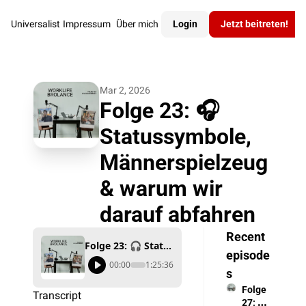
Universalist
Impressum
Über mich
Login
Jetzt beitreten!
Mar 2, 2026
Folge 23: 🎧 
Statussymbole, 
Männerspielzeug 
& warum wir 
darauf abfahren
Recent 
Folge 23: 🎧 Statussymbole, Männerspielzeug & warum wir darauf abfahren
episode
00:00
1:25:36
s
Folge 
Transcript
27: 