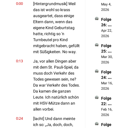
0:00
[Hintergrundmusik] Weil 
Politik
May 4, 
verdro
das ist wohl so krass 
2026
ssenhe
ausgeartet, dass einige 
Folge 
it
Eltern dann, wenn das 
26: 
eigene Kind Geburtstag 
Was 
Apr 22, 
hatte, richtig so 'n 
wir 
2026
Turnbeutel pro Kind 
unsere
mitgebracht haben, gefüllt 
Folge 
m 20-
25: 🪄
mit Süßigkeiten. No way.
jährige
Harry 
Mar 30, 
n Ich 
0:13
Ja, vor allen Dingen aber 
Potter 
2026
raten
mit dem St. Pauli-Spiel, da 
Spezia
Folge 
l (mit 
muss doch Verkehr des 
24: 
Niklas)
Todes gewesen sein, ne? 
Social
Mar 16, 
Da war Verkehr des Todes. 
Media 
2026
Da kamen die ganzen 
& 
Leute. Ich natürlich schön 
Folge 
Influen
mit HSV-Mütze dann an 
22: 
cer
allen vorbei.
Was 
Feb 16, 
wir 
2026
0:24
[lacht] Und dann meinte 
heute 
ich so: „Ja, doch, doch, 
Folge 
anders 