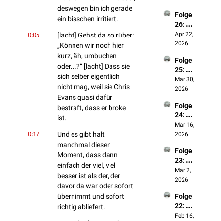
ssenhe
deswegen bin ich gerade 
Folge 
it
ein bisschen irritiert.
26: 
Was 
0:05
Apr 22, 
[lacht] Gehst da so rüber: 
wir 
2026
„Können wir noch hier 
unsere
kurz, äh, umbuchen 
Folge 
m 20-
oder...?“ [lacht] Dass sie 
25: 🪄
jährige
sich selber eigentlich 
Harry 
Mar 30, 
n Ich 
nicht mag, weil sie Chris 
Potter 
2026
raten
Evans quasi dafür 
Spezia
Folge 
l (mit 
bestraft, dass er broke 
24: 
Niklas)
ist.
Social
Mar 16, 
0:17
Media 
Und es gibt halt 
2026
& 
manchmal diesen 
Folge 
Influen
Moment, dass dann 
23: 🎧 
cer
einfach der viel, viel 
Status
Mar 2, 
besser ist als der, der 
symbol
2026
davor da war oder sofort 
e, 
übernimmt und sofort 
Folge 
Männe
22: 
richtig abliefert.
rspielz
Was 
Feb 16, 
eug & 