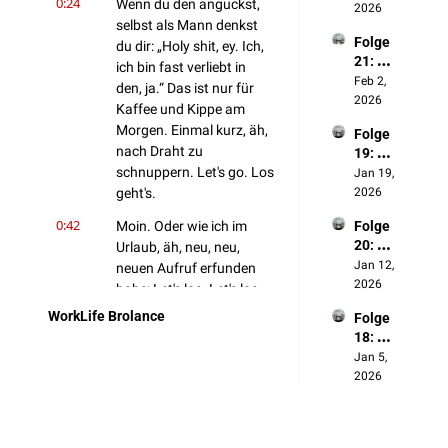
0:24
Wenn du den anguckst, 
wir 
2026
warum 
selbst als Mann denkst 
heute 
wir 
Folge 
anders 
du dir: „Holy shit, ey. Ich, 
darauf 
21: 
sehen
ich bin fast verliebt in 
abfahr
Ziele 
Feb 2, 
…
en
den, ja.“ Das ist nur für 
2026
2026
Kaffee und Kippe am 
Morgen. Einmal kurz, äh, 
Folge 
nach Draht zu 
19: 
schnuppern. Let's go. Los 
Künstli
Jan 19, 
che 
geht's.
2026
Intellig
0:42
Moin. Oder wie ich im 
Folge 
enz
20: 
Urlaub, äh, neu, neu, 
Jahres
Jan 12, 
neuen Aufruf erfunden 
rückbli
2026
habe: Let's los. Let's los. 
ck 
Ja, ihr wart im Urlaub. 
WorkLife Brolance
Folge 
2025
Gutes Stichwort. Ja, 
18: 
können wir vielleicht 
Produk
Jan 5, 
direkt als Einstieg 
tivität
2026
nehmen.
0:54
Also vielleicht, vielleicht 