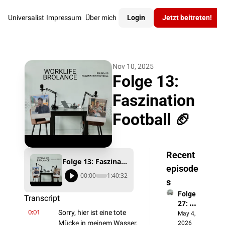
Universalist
Impressum
Über mich
Login
Jetzt beitreten!
Nov 10, 2025
Folge 13: 
Faszination 
Football 🏈
Recent 
Folge 13: Faszination Football 🏈
episode
00:00
1:40:32
s
Folge 
Transcript
27: 
0:01
Sorry, hier ist eine tote 
Politik
May 4, 
verdro
Mücke in meinem Wasser, 
2026